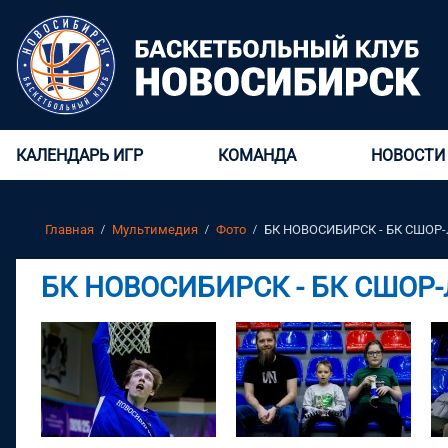
КАЛЕНДАРЬ ИГР
КОМАНДА
НОВОСТИ
Главная
Мультимедия
Фото
БК НОВОСИБИРСК - БК СШО
БК НОВОСИБИРСК - БК СШОР