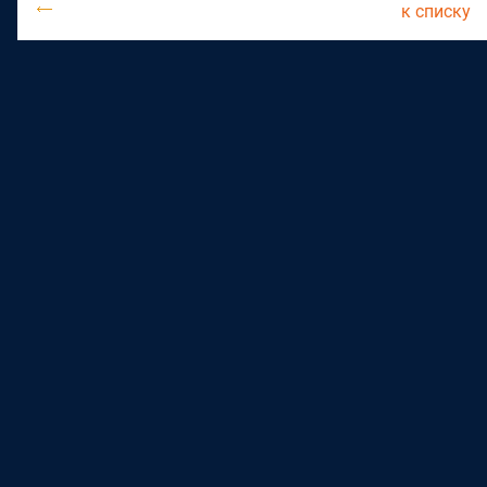
к списку