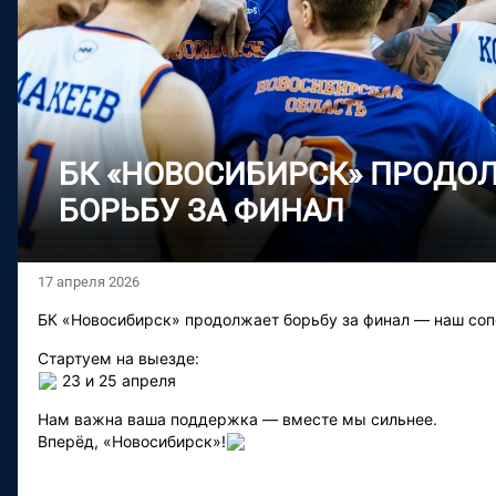
БК «НОВОСИБИРСК» ПРОДО
БОРЬБУ ЗА ФИНАЛ
17 апреля 2026
БК «Новосибирск» продолжает борьбу за финал — наш сопе
Стартуем на выезде:
23 и 25 апреля
Нам важна ваша поддержка — вместе мы сильнее.
Вперёд, «Новосибирск»!