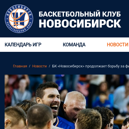
КАЛЕНДАРЬ ИГР
КОМАНДА
НОВОСТИ
Главная
Новости
БК «Новосибирск» продолжает борьбу за ф