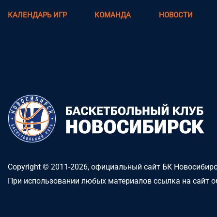
КАЛЕНДАРЬ ИГР
КОМАНДА
НОВОСТИ
Copyright © 2011-2026, официальный сайт БК Новосибир
При использовании любых материалов ссылка на сайт о