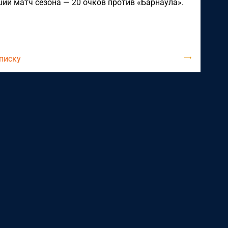
чший матч сезона — 20 очков против «Барнаула».
списку