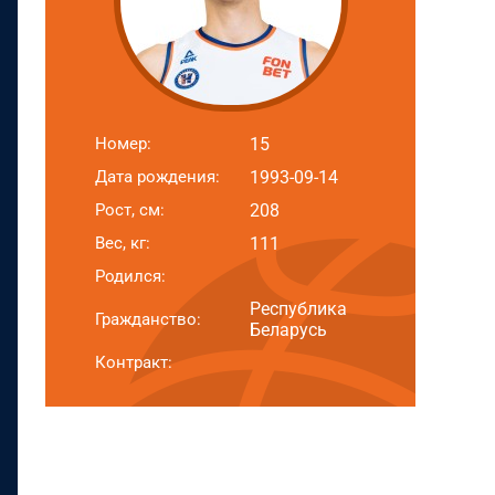
Номер:
15
Дата рождения:
1993-09-14
Рост, см:
208
Вес, кг:
111
Родился:
Республика
Гражданство:
Беларусь
Контракт: