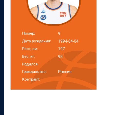
Номер:
9
Дата рождения:
1994-04-04
Рост, см:
197
Вес, кг:
98
Родился:
Гражданство:
Россия
Контракт: