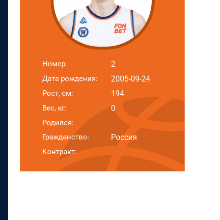
Номер:
2
Дата рождения:
2005-09-24
Рост, см:
194
Вес, кг:
0
Родился:
Гражданство:
Россия
Контракт: