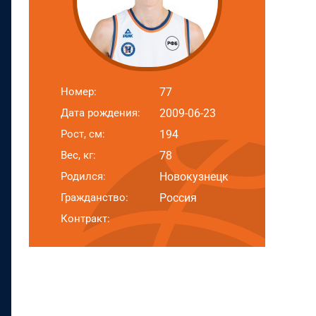
Номер:
77
Дата рождения:
2009-06-23
Рост, см:
194
Вес, кг:
78
Родился:
Новокузнецк
Гражданство:
Россия
Контракт: