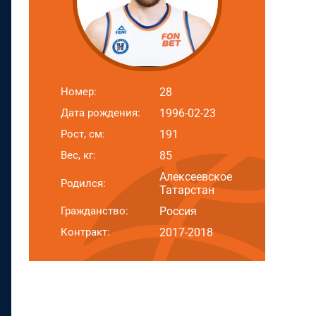
Номер:
28
Дата рождения:
1996-02-23
Рост, см:
191
Вес, кг:
85
Алексеевское
Родился:
Татарстан
Гражданство:
Россия
Контракт:
2017-2018