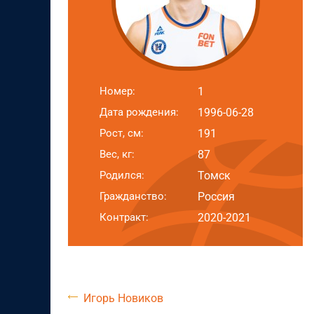
Номер:
1
Дата рождения:
1996-06-28
Рост, см:
191
Вес, кг:
87
Родился:
Томск
Гражданство:
Россия
Контракт:
2020-2021
Игорь Новиков